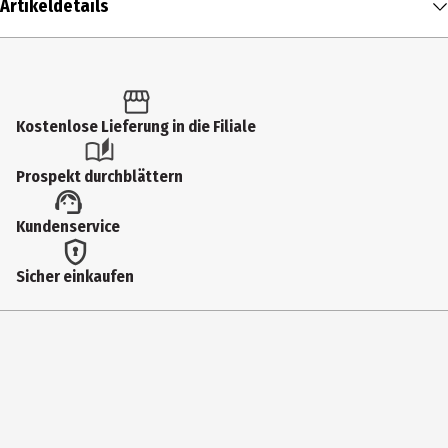
Artikeldetails
Inhalt
1 Stk.
Produkttyp
Kostenlose Lieferung in die Filiale
Teezubehör
Prospekt durchblättern
Materialdetails
Kundenservice
Silikon
Hersteller
Sicher einkaufen
Peleg Design Ltd
Herstelleradresse
Jabotinsky St. 5, 5336003 Givatayim
Kontaktmöglichkeit
info@peleg-design.com