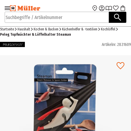
Zur Navigation
Zum Hauptinhalt
springen
springen
Suchbegriffe / Artikelnummer
Startseite
Haushalt
Kochen & Backen
Küchenhelfer & -textilien
Kochlöffel
Peleg Topfwächter & Löffelhalter Steaman
Artikelnr.
2831609