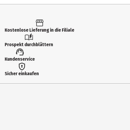
Folien & Beutel
Breite
9 cm
Kostenlose Lieferung in die Filiale
Durchmesser
4.5 cm
Prospekt durchblättern
Fassungsvermögen
Kundenservice
5 l
Farbe
Sicher einkaufen
blau
Höhe
4.5 cm
Inhaltsstoffe
HDPE
Materialdetails