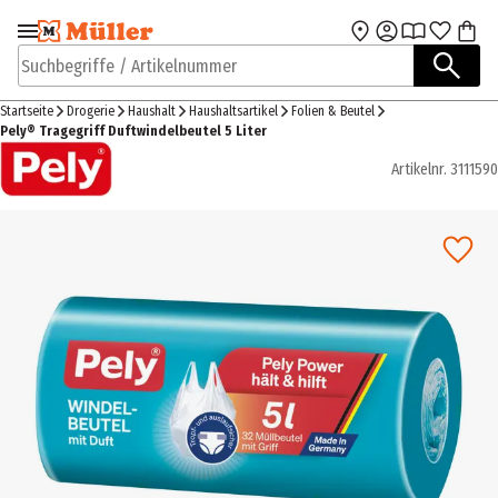
Zur Navigation
Zum Hauptinhalt
springen
springen
Suchbegriffe / Artikelnummer
Startseite
Drogerie
Haushalt
Haushaltsartikel
Folien & Beutel
Pely® Tragegriff Duftwindelbeutel 5 Liter
Artikelnr.
3111590