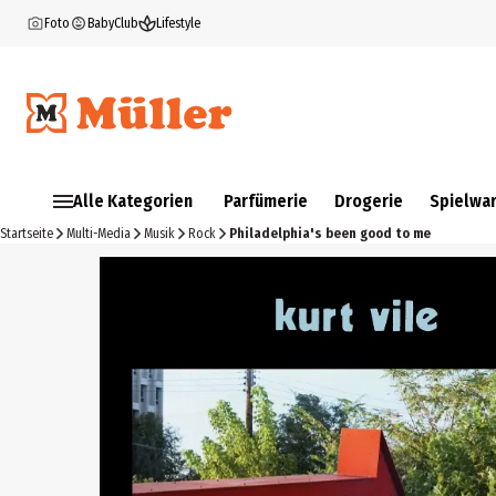
Foto
BabyClub
Lifestyle
Alle Kategorien
Parfümerie
Drogerie
Spielwa
Startseite
Multi-Media
Musik
Rock
Philadelphia's been good to me