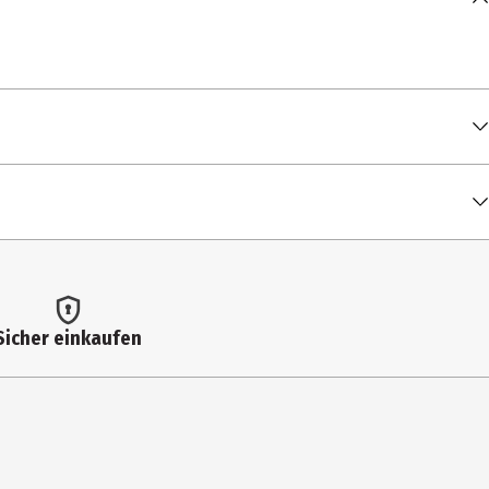
00:04:55
00:04:45
00:05:36
ife
00:05:39
00:04:56
Sicher einkaufen
00:05:52
00:10:11
00:03:17
00:04:33