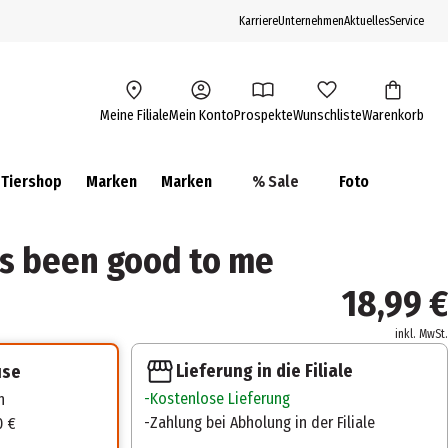
Karriere
Unternehmen
Aktuelles
Service
Meine Filiale
Mein Konto
Prospekte
Wunschliste
Warenkorb
Tiershop
Marken
Marken
% Sale
Foto
's been good to me
18,99 €
inkl. MwSt.
Lieferung in die Filiale
use
Kostenlose Lieferung
n
Zahlung bei Abholung in der Filiale
0 €