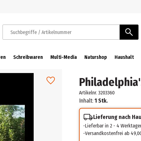
Zur Navigation springen
Zum Hauptinhalt springen
Suchbegriffe / Artikelnummer
ren
Schreibwaren
Multi-Media
Naturshop
Haushalt
Philadelphia
Artikelnr.
3203360
Inhalt:
1 Stk.
Lieferung nach Ha
Lieferbar in 2 - 4 Werktage
Versandkostenfrei ab 49,0