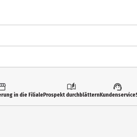
Zoom 97
99 BPM
Rock o' Stone
tk.
You don't know cuz it's my l
ltimedia
Chance to Bleed
rung in die Filiale
Prospekt durchblättern
Kundenservice
t Vile
Philly's been good to me
99th song
Red Room Dub
ck international
Holiday OKV