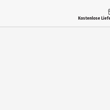
Artikelnummer des Herstellers
Hersteller
Kostenlose Liefe
Herstelleradresse
Kontaktmöglichkeit