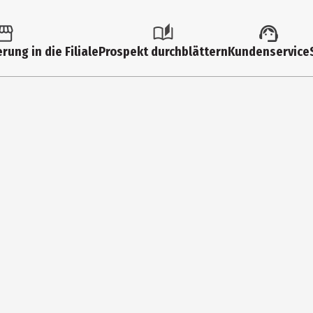
21753
PIKO Spielwaren GmbH
rung in die Filiale
Prospekt durchblättern
Kundenservice
Lutherstr. 30 96515 Sonnebe
https://www.piko.de/