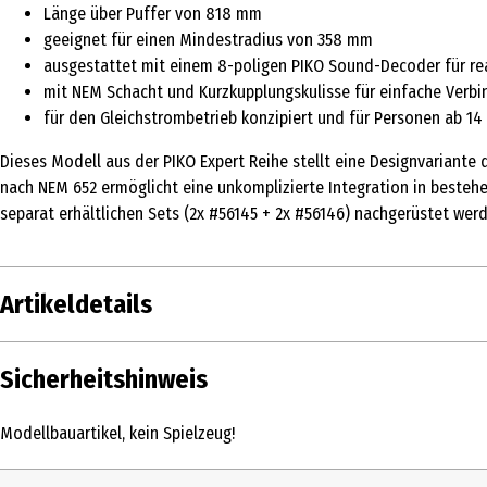
Länge über Puffer von 818 mm
geeignet für einen Mindestradius von 358 mm
ausgestattet mit einem 8-poligen PIKO Sound-Decoder für re
mit NEM Schacht und Kurzkupplungskulisse für einfache Verb
für den Gleichstrombetrieb konzipiert und für Personen ab 14
Dieses Modell aus der PIKO Expert Reihe stellt eine Designvariante d
nach NEM 652 ermöglicht eine unkomplizierte Integration in besteh
separat erhältlichen Sets (2x #56145 + 2x #56146) nachgerüstet werd
Artikeldetails
Inhalt
Sicherheitshinweis
Produkttyp
Modellbauartikel, kein Spielzeug!
Altersempfehlung ab