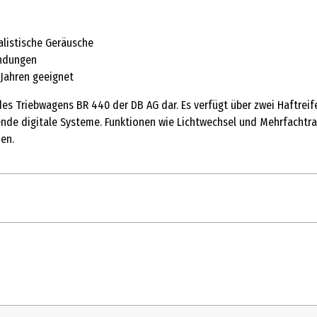
alistische Geräusche
indungen
 Jahren geeignet
es Triebwagens BR 440 der DB AG dar. Es verfügt über zwei Haftreifen
ende digitale Systeme. Funktionen wie Lichtwechsel und Mehrfachtra
en.
1 Stk.
Elektrolokomotive
14 Jahre