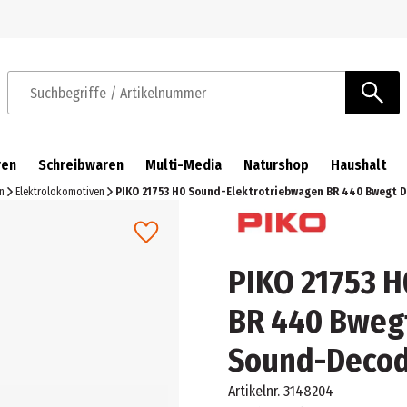
Zur Navigation springen
Zum Hauptinhalt springen
Suchbegriffe / Artikelnummer
ren
Schreibwaren
Multi-Media
Naturshop
Haushalt
n
Elektrolokomotiven
PIKO 21753 H0 Sound-Elektrotriebwagen BR 440 Bwegt DB
PIKO 21753 
BR 440 Bwegt 
Sound-Deco
Artikelnr.
3148204