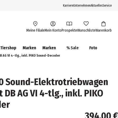
Karriere
Unternehmen
Aktuelles
Service
Meine Filiale
Mein Konto
Prospekte
Wunschliste
Warenkorb
Tiershop
Marken
Marken
% Sale
Foto
 AG VI 4-tlg., inkl. PIKO Sound-Decoder
H0 Sound-Elektrotriebwagen
DB AG VI 4-tlg., inkl. PIKO
der
394,00 €