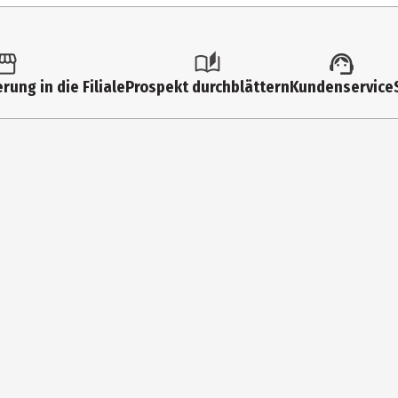
28025
PIKO Spielwaren GmbH
rung in die Filiale
Prospekt durchblättern
Kundenservice
Lutherstr. 30 96515 Sonnebe
https://www.piko.de/