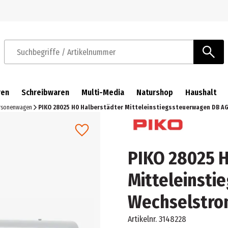
Zur Navigation springen
Zum Hauptinhalt springen
Suchbegriffe / Artikelnummer
ren
Schreibwaren
Multi-Media
Naturshop
Haushalt
rsonenwagen
PIKO 28025 H0 Halberstädter Mitteleinstiegssteuerwagen DB A
PIKO 28025 H
Mitteleinsti
Wechselstro
Artikelnr.
3148228