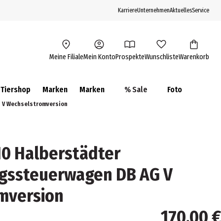
Karriere
Unternehmen
Aktuelles
Service
Meine Filiale
Mein Konto
Prospekte
Wunschliste
Warenkorb
Tiershop
Marken
Marken
% Sale
Foto
G V Wechselstromversion
0 Halberstädter
egssteuerwagen DB AG V
mversion
170,00 €