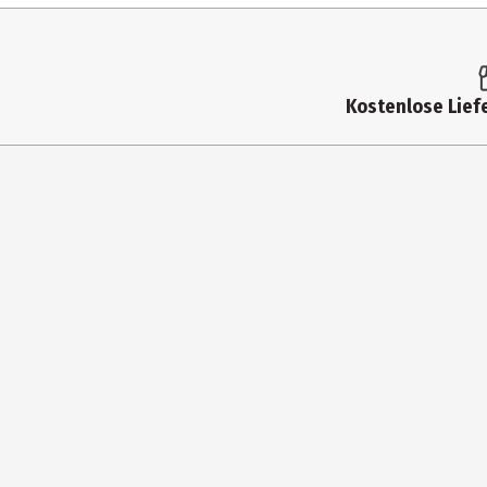
Artikelnummer des Herstellers
Hersteller
Kostenlose Liefe
Herstelleradresse
Kontaktmöglichkeit