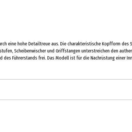
durch eine hohe Detailtreue aus. Die charakteristische Kopfform de
tstufen, Scheibenwischer und Griffstangen unterstreichen den authe
nd des Führerstands frei. Das Modell ist für die Nachrüstung einer 
1 Stk.
Personenwagen
14 Jahre