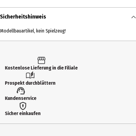
Inhalt
Sicherheitshinweis
1 Stk.
Modellbauartikel, kein Spielzeug!
Produkttyp
Personenwagen
Altersempfehlung ab
14 Jahre
Kostenlose Lieferung in die Filiale
Artikelnummer des Herstellers
Prospekt durchblättern
59653
Hersteller
Kundenservice
PIKO Spielwaren GmbH
Sicher einkaufen
Herstelleradresse
Lutherstr. 30 96515 Sonneberg