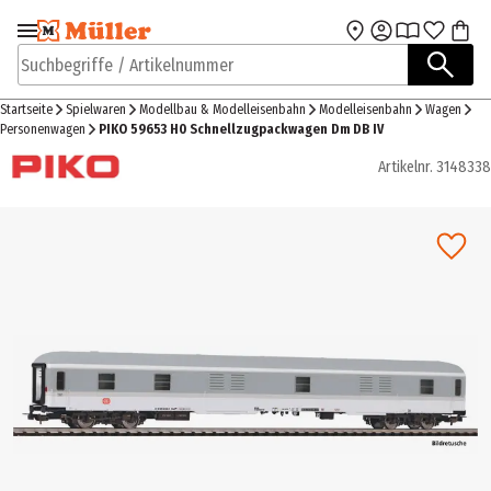
Zur Navigation
Zum Hauptinhalt
springen
springen
Suchbegriffe / Artikelnummer
Startseite
Spielwaren
Modellbau & Modelleisenbahn
Modelleisenbahn
Wagen
Personenwagen
PIKO 59653 H0 Schnellzugpackwagen Dm DB IV
Artikelnr.
3148338