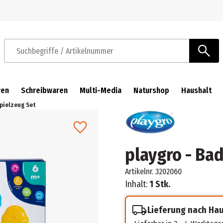
Zur Navigation springen
Zum Hauptinhalt springen
Suchbegriffe / Artikelnummer
ren
Schreibwaren
Multi-Media
Naturshop
Haushalt
Spielzeug Set
playgro - Ba
Artikelnr.
3202060
Inhalt:
1 Stk.
Lieferung nach Ha