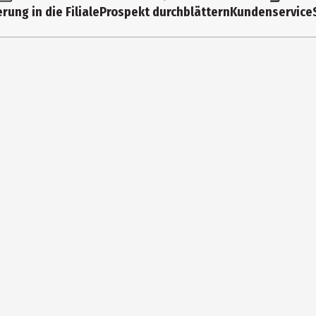
rung in die Filiale
Prospekt durchblättern
Kundenservice
– ideal für kleine Hände zum Fangen und Schöpfen schwimmender Tie
e, schwimmende Playgro Pals zur Förderung der Figurenwahrnehmung - 
n Mustern - 3 bunte Badeboote zum Verbinden, Schöpfen und Stape