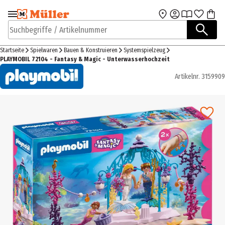
Zur Navigation
Zum Hauptinhalt
springen
springen
Suchbegriffe / Artikelnummer
Startseite
Spielwaren
Bauen & Konstruieren
Systemspielzeug
PLAYMOBIL 72104 - Fantasy & Magic - Unterwasserhochzeit
Artikelnr.
3159909