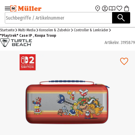
Zur Navigation
Zum Hauptinhalt
springen
springen
Suchbegriffe / Artikelnummer
Startseite
Multi-Media
Konsolen & Zubehör
Controller & Lenkräder
"Playtrek" Case IP , Koopa Troop
Artikelnr.
3195879