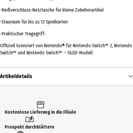
-Reißverschluss-Netztasche für kleine Zubehörartikel
-Stauraum für bis zu 12 Spielkarten
-Praktischer Tragegriff-
Offiziell lizenziert von Nintendo® für Nintendo Switch™ 2, Nintendo
Switch™ und Nintendo Switch™ – OLED-Modell
Artikeldetails
Inhalt
1 Stk.
Produkttyp
Kostenlose Lieferung in die Filiale
Controller & Gamepads
Prospekt durchblättern
Farbe