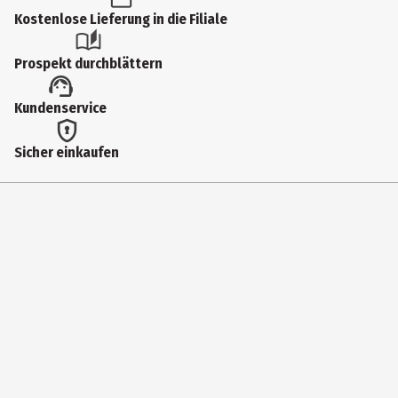
Produkttyp
Kostenlose Lieferung in die Filiale
Garne Zubehör
Prospekt durchblättern
Materialdetails
Kundenservice
Mangoholz
Hersteller
Sicher einkaufen
Langendorf&Keller GmbH
Herstelleradresse
Dr.-Rudolf-Eberle-Straße 45, 79774 Albbruck
Kontaktmöglichkeit
info@langendorf-keller.de