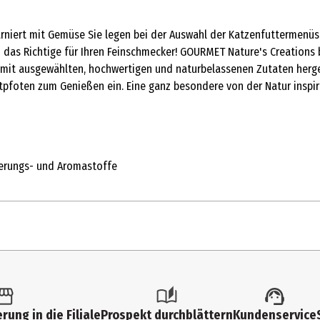
niert mit Gemüse Sie legen bei der Auswahl der Katzenfuttermenüs 
as Richtige für Ihren Feinschmecker! GOURMET Nature's Creations bie
t ausgewählten, hochwertigen und naturbelassenen Zutaten hergest
tpfoten zum Genießen ein. Eine ganz besondere von der Natur inspi
ierungs- und Aromastoffe
rung in die Filiale
Prospekt durchblättern
Kundenservice