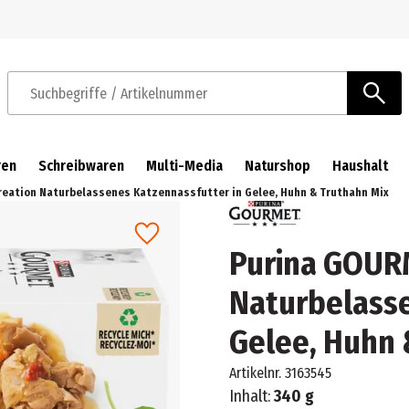
Zur Navigation springen
Zum Hauptinhalt springen
Suchbegriffe / Artikelnummer
ren
Schreibwaren
Multi-Media
Naturshop
Haushalt
eation Naturbelassenes Katzennassfutter in Gelee, Huhn & Truthahn Mix
Purina GOURM
Naturbelasse
Gelee, Huhn 
Artikelnr.
3163545
Inhalt:
340 g