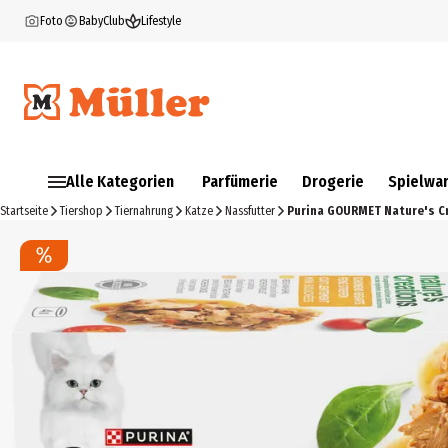
Foto
BabyClub
Lifestyle
Alle Kategorien
Parfümerie
Drogerie
Spielwa
Startseite
Tiershop
Tiernahrung
Katze
Nassfutter
Purina GOURMET Nature's Cr