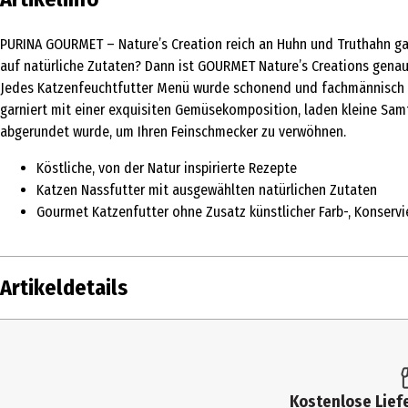
PURINA GOURMET – Nature’s Creation reich an Huhn und Truthahn gar
auf natürliche Zutaten? Dann ist GOURMET Nature’s Creations genau d
Jedes Katzenfeuchtfutter Menü wurde schonend und fachmännisch mi
garniert mit einer exquisiten Gemüsekomposition, laden kleine Sam
abgerundet wurde, um Ihren Feinschmecker zu verwöhnen.
Köstliche, von der Natur inspirierte Rezepte
Katzen Nassfutter mit ausgewählten natürlichen Zutaten
Gourmet Katzenfutter ohne Zusatz künstlicher Farb-, Konserv
Artikeldetails
Inhalt
340 g
Produkttyp
Nassfutter
Kostenlose Liefe