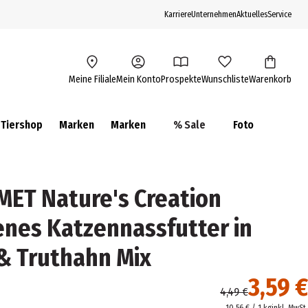
Karriere
Unternehmen
Aktuelles
Service
Meine Filiale
Mein Konto
Prospekte
Wunschliste
Warenkorb
Tiershop
Marken
Marken
% Sale
Foto
ET Nature's Creation
nes Katzennassfutter in
& Truthahn Mix
3,59 €
4,49 €