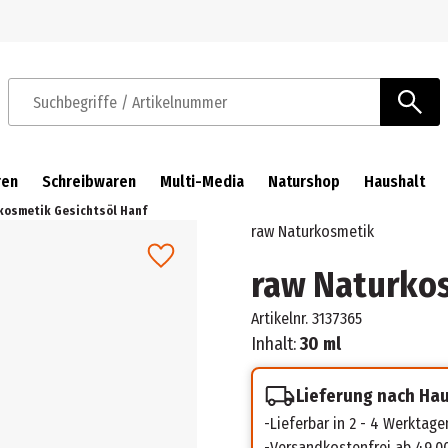
Zur Navigation springen
Zum Hauptinhalt springen
Suchbegriffe / Artikelnummer
ren
Schreibwaren
Multi-Media
Naturshop
Haushalt
kosmetik Gesichtsöl Hanf
raw Naturkosmetik
raw Naturkos
Artikelnr.
3137365
Inhalt:
30 ml
Lieferung nach Ha
Lieferbar in 2 - 4 Werktage
Versandkostenfrei ab 49,0