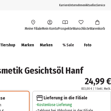
Karriere
Unternehmen
Aktuelles
Service
Meine Filiale
Mein Konto
Prospekte
Wunschliste
Warenkorb
Tiershop
Marken
Marken
% Sale
Foto
metik Gesichtsöl Hanf
24,99 €
833,00 € / 1 l
inkl. MwSt.
Lieferung in die Filiale
use
Kostenlose Lieferung
n
Zahlung bei Abholung in der Filiale
0 €