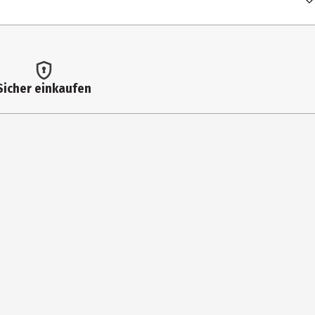
Sicher einkaufen
 ANNUUS SEED OIL, CITRUS SINENSIS PEEL OIL EXPRESSED, CANANGA
E, FARNESOL, GERANIOL, ISOEUGENOL, EUGENOL, CITRAL.
d|feuchtigkeitsspendend|hautbildverfeinernd|natürlich
neutral
ne weitere Pflege notwendig. Easy, schnell & effektiv – fertig!
sstoffe|Ohne Latex|ohne Mikroplastik|ohne Mineralöle|Ohne