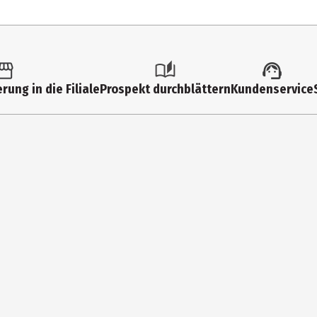
rung in die Filiale
Prospekt durchblättern
Kundenservice
 OLEATE, C13-14 ALKANE, GLYCERYL OLIVATE, TOCOPHEROL, HELIANTHUS
OWER OIL, LIMONENE, LINALOOL, BENZYL BENZOATE, BENZYL SALICYLAT
ent|duftend|durchblutungsfördernd|entzündungshemmend|erfrischen
indernd|revitalisierend|schützend|sensitiv|stärkend|straffend|PH 
nden verteilen und sanft auf die gereinigte Haut einmassieren. Kei
Aluminiumsalze|ohne Ammoniak|Ohne Farbstoffe|Ohne Konservierung