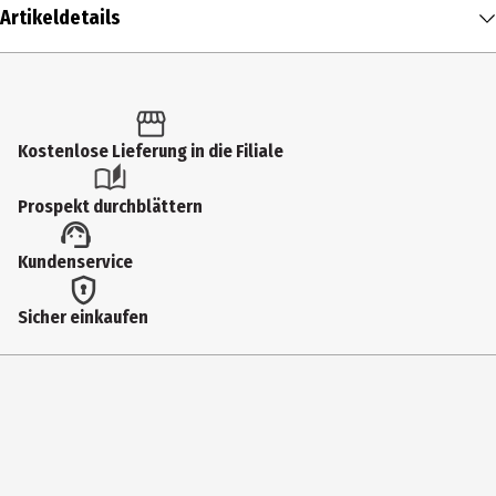
Artikeldetails
Inhalt
1 Stk.
Produkttyp
Kostenlose Lieferung in die Filiale
Ausstechformen
Prospekt durchblättern
Breite
Kundenservice
4.5 cm
Geeignet für
Sicher einkaufen
Spuelmaschinen
Gewicht
7.7 g
Farbe
Silber