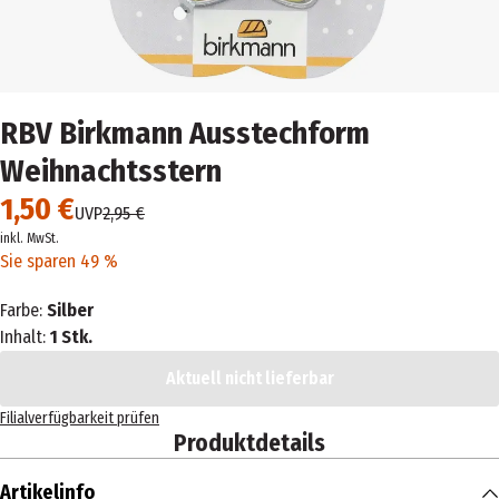
RBV Birkmann Ausstechform
Weihnachtsstern
1,50 €
UVP
2,95 €
inkl. MwSt.
Sie sparen 49 %
Farbe:
Silber
Inhalt:
1 Stk.
Aktuell nicht lieferbar
Filialverfügbarkeit prüfen
Produktdetails
Artikelinfo