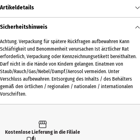
Artikeldetails
Inhalt
Sicherheitshinweis
1 Stk.
Achtung. Verpackung für spätere Rückfragen aufbewahren Kann
Produkttyp
Schläfrigkeit und Benommenheit verursachen Ist ärztlicher Rat
U-Boote
erforderlich, Verpackung oder Kennzeichnungsetikett bereithalten.
Darf nicht in die Hände von Kindern gelangen. Einatmen von
Altersempfehlung ab
Staub/Rauch/Gas/Nebel/Dampf/Aerosol vermeiden. Unter
14 Jahre
Verschluss aufbewahren. Entsorgung des Inhalts / des Behälters
gemäß den örtlichen / regionalen / nationalen / internationalen
Artikelnummer des Herstellers
Vorschriften.
75154
Hersteller
Carrera Revell Europe GmbH
Herstelleradresse
Kostenlose Lieferung in die Filiale