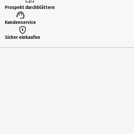
Henschelstr. 20-30 32257 Bünde
Prospekt durchblättern
Kontaktmöglichkeit
https://carrera-toys.com/
Kundenservice
Sicher einkaufen