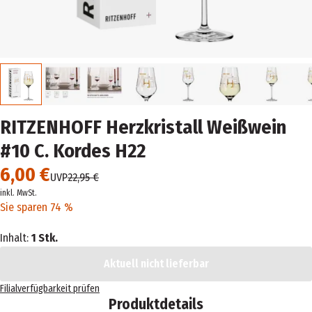
RITZENHOFF Herzkristall Weißwein
#10 C. Kordes H22
6,00 €
UVP
22,95 €
inkl. MwSt.
Sie sparen 74 %
Inhalt:
1 Stk.
Aktuell nicht lieferbar
Filialverfügbarkeit prüfen
Produktdetails