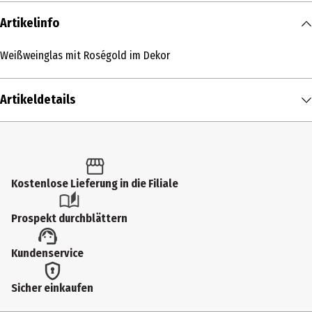
Artikelinfo
Weißweinglas mit Roségold im Dekor
Artikeldetails
Inhalt
1 Stk.
Produkttyp
Kostenlose Lieferung in die Filiale
Weingläser
Prospekt durchblättern
Anwendungshinweis
Kundenservice
Weißweinglas
Durchmesser
Sicher einkaufen
8.14 cm