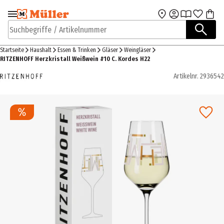
Zur Navigation
Zum Hauptinhalt
springen
springen
Suchbegriffe / Artikelnummer
Startseite
Haushalt
Essen & Trinken
Gläser
Weingläser
RITZENHOFF Herzkristall Weißwein #10 C. Kordes H22
Artikelnr.
2936542