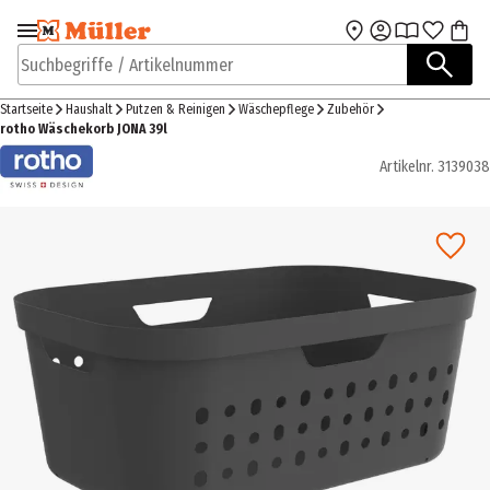
Zur Navigation
Zum Hauptinhalt
springen
springen
Suchbegriffe / Artikelnummer
Startseite
Haushalt
Putzen & Reinigen
Wäschepflege
Zubehör
rotho Wäschekorb JONA 39l
Artikelnr.
3139038