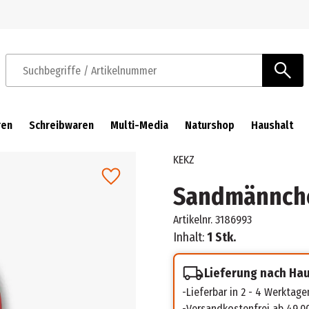
Zur Navigation springen
Zum Hauptinhalt springen
Suchbegriffe / Artikelnummer
ren
Schreibwaren
Multi-Media
Naturshop
Haushalt
KEKZ
Sandmännche
Artikelnr.
3186993
Inhalt:
1 Stk.
Lieferung nach Ha
Lieferbar in 2 - 4 Werktage
Versandkostenfrei ab 49,0