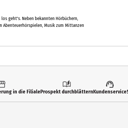
d los geht's. Neben bekannten Hörbüchern,
len Abenteuerhörspielen, Musik zum Mittanzen
1 Stk.
Multimedia
rung in die Filiale
Prospekt durchblättern
Kundenservice
Hörspiel (Kinder)
Edel Music&Entertainment GmbH
Neumühlen 17, 22763 Hamburg