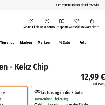
Karriere
Unternehmen
Aktuelles
Service
Meine Filiale
Mein Konto
Prospekte
Wunschliste
Warenkorb
Tiershop
Marken
Marken
% Sale
Foto
n - Kekz Chip
12,99 €
inkl. MwSt.
Lieferung in die Filiale
use
Kostenlose Lieferung
n
Zahlung bei Abholung in der Filiale
0 €