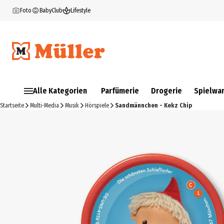
Foto
BabyClub
Lifestyle
Alle Kategorien
Parfümerie
Drogerie
Spielwa
Startseite
Multi-Media
Musik
Hörspiele
Sandmännchen - Kekz Chip