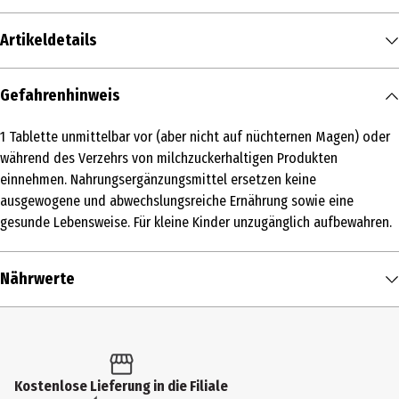
Artikeldetails
Inhalt
Gefahrenhinweis
16 g
1 Tablette unmittelbar vor (aber nicht auf nüchternen Magen) oder
Produkttyp
während des Verzehrs von milchzuckerhaltigen Produkten
Leber & Bitterstoffe
einnehmen. Nahrungsergänzungsmittel ersetzen keine
ausgewogene und abwechslungsreiche Ernährung sowie eine
Warnhinweis
gesunde Lebensweise. Für kleine Kinder unzugänglich aufbewahren.
Die angegebene empfohlene tägliche Verzehrsmenge darf nicht
überschritten werden. Nahrungsergänzungsmittel sollten nicht als
Nährwerte
Ersatz für eine ausgewogene und abwechslungsreiche Ernährung
dienen. Achten Sie auf eine gesunde Lebensweise. Außerhalb der
Reichweite von kleinen Kindern aufbewahren.
Nährwerte je
1 PTN
Eigenschaften
Brennwert
1 kcal / 5 kJ
Glutenfrei|Vegetarisch|Ohne Farbstoffe|Ohne Aromastoffe
Fett in g
< 0,5 g
Kostenlose Lieferung in die Filiale