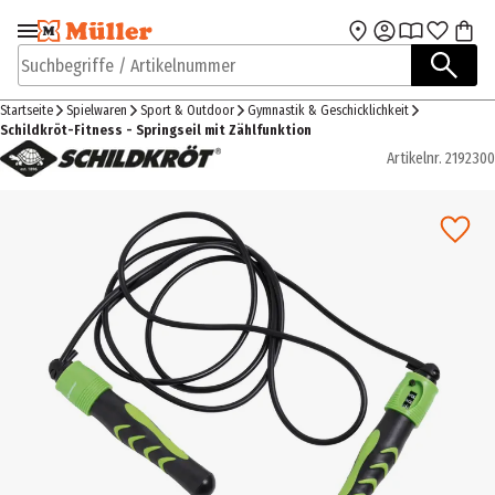
Zur Navigation
Zum Hauptinhalt
springen
springen
Suchbegriffe / Artikelnummer
Startseite
Spielwaren
Sport & Outdoor
Gymnastik & Geschicklichkeit
Schildkröt-Fitness - Springseil mit Zählfunktion
Artikelnr.
2192300