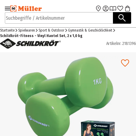
Zur Navigation
Zum Hauptinhalt
springen
springen
Suchbegriffe / Artikelnummer
Startseite
Spielwaren
Sport & Outdoor
Gymnastik & Geschicklichkeit
Schildkröt-Fitness - Vinyl Hantel Set, 2 x 1,0 kg
Artikelnr.
2181396