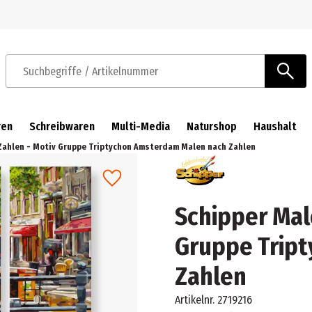
Zur Navigation springen
Zum Hauptinhalt springen
Suchbegriffe / Artikelnummer
ren
Schreibwaren
Multi-Media
Naturshop
Haushalt
Zahlen - Motiv Gruppe Triptychon Amsterdam Malen nach Zahlen
Schipper Mal
Gruppe Trip
Zahlen
Artikelnr.
2719216