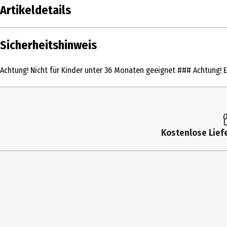
Artikeldetails
Inhalt
Sicherheitshinweis
Produkttyp
Achtung! Nicht für Kinder unter 36 Monaten geeignet ### Achtung! En
Altersempfehlung ab
Artikelnummer des Herstellers
Lizenz (spw)
Kostenlose Liefe
Zielgruppe
Hersteller
Herstelleradresse
Kontaktmöglichkeit