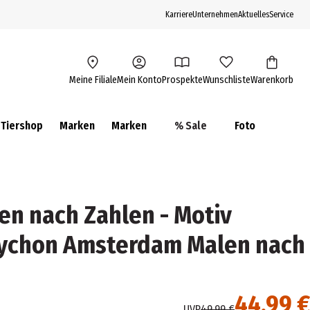
Karriere
Unternehmen
Aktuelles
Service
Meine Filiale
Mein Konto
Prospekte
Wunschliste
Warenkorb
Tiershop
Marken
Marken
% Sale
Foto
en nach Zahlen - Motiv
tychon Amsterdam Malen nach
44,99 €
UVP
49,99 €