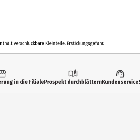
1 Stk.
Malen & Malen nach Zahlen
thält verschluckbare Kleinteile. Erstickungsgefahr.
14 Jahre
609260812
Schipper Motiv Gruppe Triptychon
rung in die Filiale
Prospekt durchblättern
Kundenservice
Erwachsene|Jugendliche
Simba Toys GmbH&Co
Werkstr. 1 90765 Fürth/Stadeln
https://www.simbatoys.com/simba_de/home/