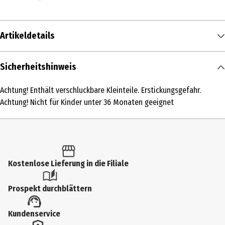
Artikeldetails
Inhalt
Sicherheitshinweis
1 Stk.
Achtung! Enthält verschluckbare Kleinteile. Erstickungsgefahr.
Produkttyp
Achtung! Nicht für Kinder unter 36 Monaten geeignet
Spiel- & Sammelfiguren
Altersempfehlung ab
4 Jahre
Kostenlose Lieferung in die Filiale
Artikelnummer des Herstellers
81468
Prospekt durchblättern
Hersteller
Kundenservice
Schleich GmbH