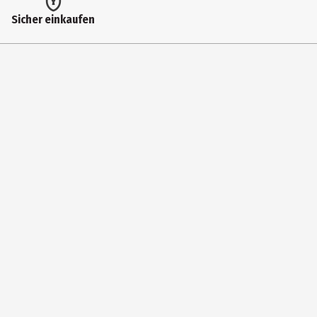
Herstelleradresse
Sicher einkaufen
St. Martin Straße 102 81669 Munich
Kontaktmöglichkeit
https://de.schleich-s.com/