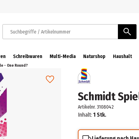
Zur Navigation springen
Zum Hauptinhalt springen
Suchbegriffe / Artikelnummer
ren
Schreibwaren
Multi-Media
Naturshop
Haushalt
le - One Round?
Schmidt Spie
Artikelnr.
3108042
Inhalt:
1 Stk.
Lieferung nach Ha