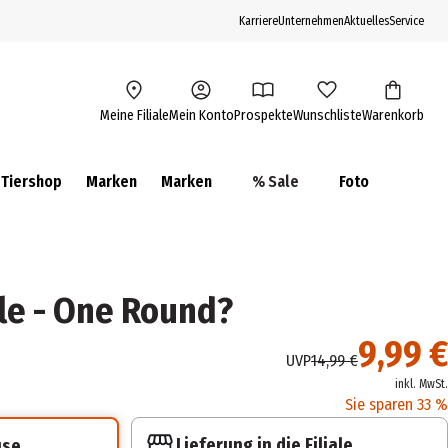
Karriere
Unternehmen
Aktuelles
Service
Meine Filiale
Mein Konto
Prospekte
Wunschliste
Warenkorb
Tiershop
Marken
Marken
% Sale
Foto
le - One Round?
9,99 €
UVP
14,99 €
inkl. MwSt.
Sie sparen 33 %
Lieferung in die Filiale
use