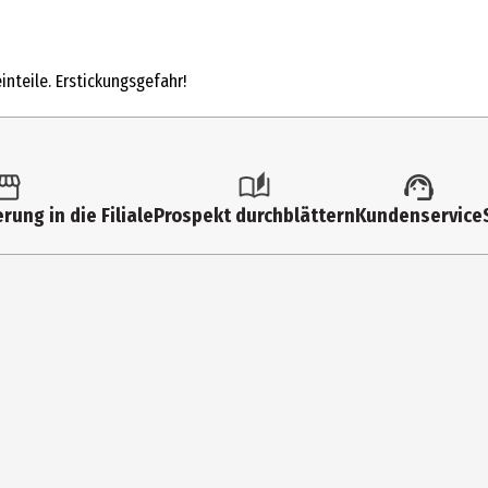
1 Stk.
Familienspiele
inteile. Erstickungsgefahr!
8 Jahre
49460
Schmidt Spiele GmbH
rung in die Filiale
Prospekt durchblättern
Kundenservice
Lahnstr. 21 12055 Berlin
https://www.schmidtspiele.de