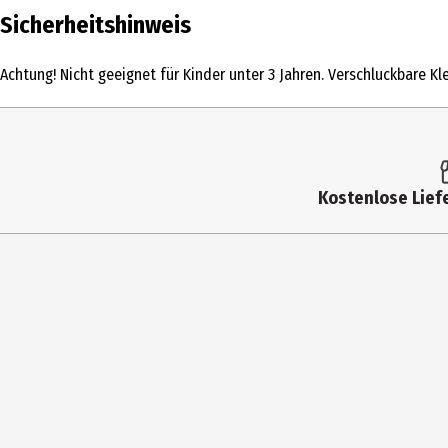
Inhalt
Sicherheitshinweis
Produkttyp
Achtung! Nicht geeignet für Kinder unter 3 Jahren. Verschluckbare Kle
Altersempfehlung ab
Artikelnummer des Herstellers
Hersteller
Kostenlose Liefe
Herstelleradresse
Kontaktmöglichkeit