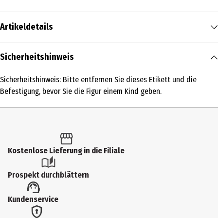
Artikeldetails
Inhalt
Sicherheitshinweis
1 Stk.
Sicherheitshinweis: Bitte entfernen Sie dieses Etikett und die
Produkttyp
Befestigung, bevor Sie die Figur einem Kind geben.
Kuschelartikel
Altersempfehlung ab
3 Jahre
Kostenlose Lieferung in die Filiale
Artikelnummer des Herstellers
42667
Prospekt durchblättern
Hersteller
Kundenservice
Schmidt Spiele GmbH
Herstelleradresse