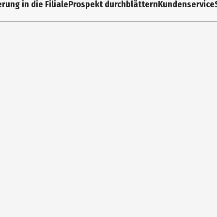
rung in die Filiale
Prospekt durchblättern
Kundenservice
Schneider Novus Vertriebs GmbH
Holzhofring 20 ,82362 Weilheim
www.snv.de