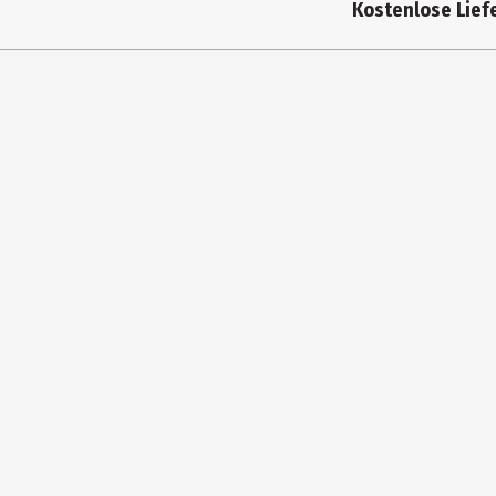
Kostenlose Liefe
Hersteller
Herstelleradresse
Kontaktmöglichkeit