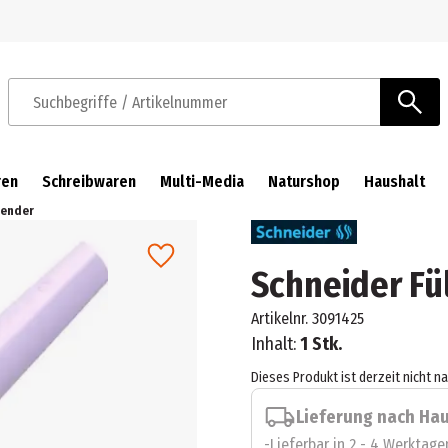
Zur Navigation springen
Zum Hauptinhalt springen
Suchbegriffe / Artikelnummer
ren
Schreibwaren
Multi-Media
Naturshop
Haushalt
vender
Schneider Fü
Artikelnr.
3091425
Inhalt:
1 Stk.
Dieses Produkt ist derzeit nicht n
Lieferung nach Ha
Lieferbar in 2 - 4 Werktage