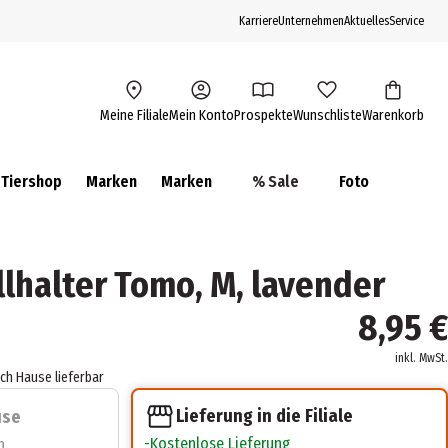
Karriere
Unternehmen
Aktuelles
Service
Meine Filiale
Mein Konto
Prospekte
Wunschliste
Warenkorb
Tiershop
Marken
Marken
% Sale
Foto
llhalter Tomo, M, lavender
8,95 €
inkl. MwSt.
ach Hause lieferbar
Lieferung in die Filiale
use
Kostenlose Lieferung
n