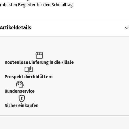
robusten Begleiter für den Schulalltag.
Artikeldetails
Inhalt
1 Stk.
Produkttyp
Kostenlose Lieferung in die Filiale
Schulranzen
Prospekt durchblättern
Artikelnummer des Herstellers
Kundenservice
DIBA8225
Breite
Sicher einkaufen
330 mm
Höhe