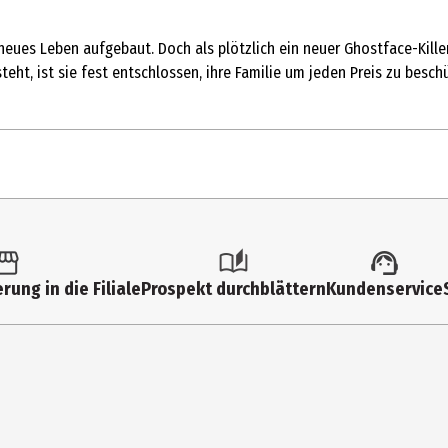
neues Leben aufgebaut. Doch als plötzlich ein neuer Ghostface-Killer
 steht, ist sie fest entschlossen, ihre Familie um jeden Preis zu bes
rung in die Filiale
Prospekt durchblättern
Kundenservice
 HD
ing-Of von Scream 7 / Spannungsaufbau: Das Szenenbild / Tanz des T