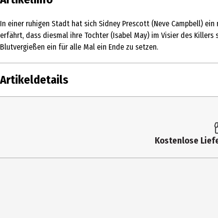
In einer ruhigen Stadt hat sich Sidney Prescott (Neve Campbell) ein 
erfährt, dass diesmal ihre Tochter (Isabel May) im Visier des Killers
Blutvergießen ein für alle Mal ein Ende zu setzen.
Artikeldetails
Inhalt
1 Stk.
Altersfreigabe
FSK 16
Kostenlose Liefe
Produkttyp
Multimedia
Bildformat
2391|Widescreen|2160p|Ultra
Anzahl Bonusdiscs
0
Zusatzinfos / Bonusmaterial
Extras: Narbengewebe: Das Mak