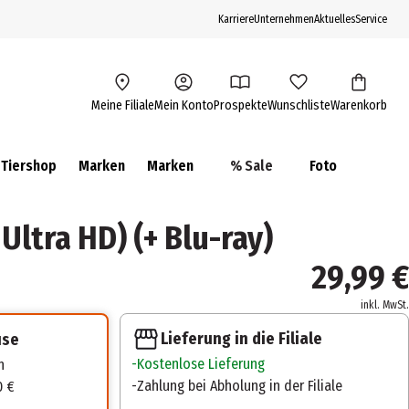
Karriere
Unternehmen
Aktuelles
Service
Meine Filiale
Mein Konto
Prospekte
Wunschliste
Warenkorb
Tiershop
Marken
Marken
% Sale
Foto
Ultra HD) (+ Blu-ray)
29,99 €
inkl. MwSt.
Lieferung in die Filiale
use
Kostenlose Lieferung
n
Zahlung bei Abholung in der Filiale
0 €