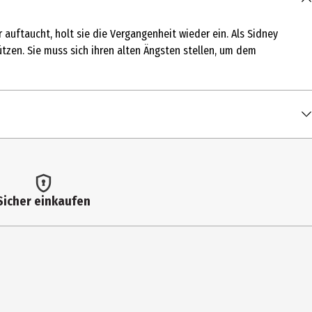
 auftaucht, holt sie die Vergangenheit wieder ein. Als Sidney
chützen. Sie muss sich ihren alten Ängsten stellen, um dem
Sicher einkaufen
odes: Stunts / Ice Nine Kills präsentiert "Twisting The Knife"