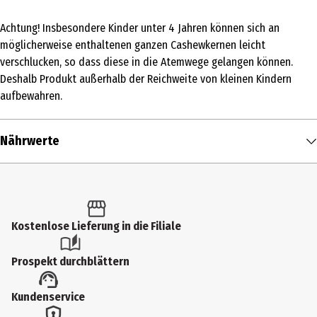
180 g
Achtung! Insbesondere Kinder unter 4 Jahren können sich an
Produkttyp
möglicherweise enthaltenen ganzen Cashewkernen leicht
Nussmuse
verschlucken, so dass diese in die Atemwege gelangen können.
Deshalb Produkt außerhalb der Reichweite von kleinen Kindern
Zutaten
aufbewahren.
Cashewkerne (58 %), Kokosblütenzucker, Dattelsirup,
Cashewkernöl, Röstkaffee gemahlen (6 %). Kann Spuren von
Nährwerte
Erdnüssen, Haselnüssen, Macadamianüssen, Mandeln, Paranüssen,
Pekannüssen, Pistazien, Walnüssen und Milch enthalten.
Nährwerte je
100 g
Lagerhinweis
Brennwert
545 kcal / 2.267 kJ
Nach dem Öffnen gekühlt aufbewahren und innerhalb von zwei bis
drei Wochen aufbrauchen. Vor Wärme und Licht geschützt
Fett in g
36 g
Kostenlose Lieferung in die Filiale
aufbewahren.
- davon gesättigte Fettsäuren in g
6,3 g
Prospekt durchblättern
Anwendungshinweis
Kohlenhydrate in g
39 g
Vor dem Verzehr umrühren, um abgesetztes Öl wieder
- davon Zucker in g
28 g
Kundenservice
unterzumischen.