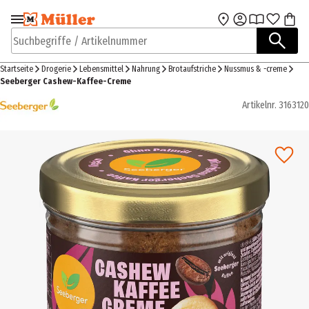
Zur Navigation
Zum Hauptinhalt
springen
springen
Suchbegriffe / Artikelnummer
Startseite
Drogerie
Lebensmittel
Nahrung
Brotaufstriche
Nussmus & -creme
Seeberger Cashew-Kaffee-Creme
Artikelnr.
3163120