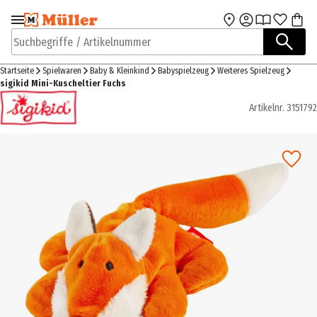
Zur Navigation
Zum Hauptinhalt
springen
springen
Suchbegriffe / Artikelnummer
Startseite
Spielwaren
Baby & Kleinkind
Babyspielzeug
Weiteres Spielzeug
sigikid Mini-Kuscheltier Fuchs
Artikelnr.
3151792