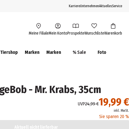
Karriere
Unternehmen
Aktuelles
Service
Meine Filiale
Mein Konto
Prospekte
Wunschliste
Warenkorb
Tiershop
Marken
Marken
% Sale
Foto
geBob - Mr. Krabs, 35cm
19,99 €
UVP
24,99 €
inkl. MwSt.
Sie sparen 20 %
Aktuell nicht lieferbar