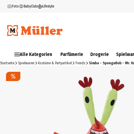
Foto
BabyClub
Lifestyle
Alle Kategorien
Parfümerie
Drogerie
Spielwa
Startseite
Spielwaren
Kostüme & Partyartikel
Trends
Simba - SpongeBob - Mr. K