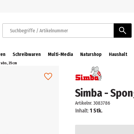
Zur Navigation springen
Zum Hauptinhalt springen
Suchbegriffe / Artikelnummer
ren
Schreibwaren
Multi-Media
Naturshop
Haushalt
rabs, 35cm
Simba - Spon
Artikelnr.
3083786
Inhalt:
1 Stk.