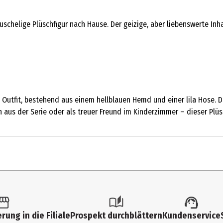
schelige Plüschfigur nach Hause. Der geizige, aber liebenswerte Inha
es Outfit, bestehend aus einem hellblauen Hemd und einer lila Hose. 
us der Serie oder als treuer Freund im Kinderzimmer – dieser Plüsc
1 Stk.
Kleinspielzeug
rung in die Filiale
Prospekt durchblättern
Kundenservice