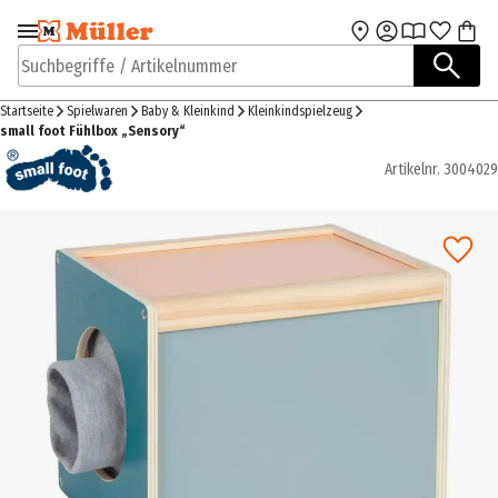
Zur Navigation
Zum Hauptinhalt
springen
springen
Suchbegriffe / Artikelnummer
Startseite
Spielwaren
Baby & Kleinkind
Kleinkindspielzeug
small foot Fühlbox „Sensory“
Artikelnr.
3004029