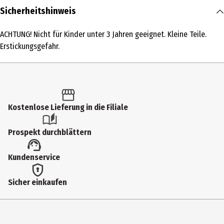
Inhalt
Sicherheitshinweis
1 Stk.
ACHTUNG! Nicht für Kinder unter 3 Jahren geeignet. Kleine Teile.
Produkttyp
Erstickungsgefahr.
Sonstige Hobbypackungen
Altersempfehlung ab
6 Jahre
Kostenlose Lieferung in die Filiale
Artikelnummer des Herstellers
11193
Prospekt durchblättern
Zielgruppe
Kundenservice
Grundschüler|Jugendliche
Hersteller
Sicher einkaufen
Legler OHG small foot company
Herstelleradresse