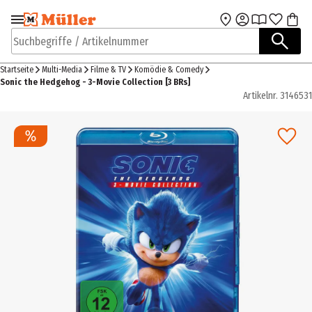
Zur Navigation
Zum Hauptinhalt
springen
springen
Suchbegriffe / Artikelnummer
Startseite
Multi-Media
Filme & TV
Komödie & Comedy
Sonic the Hedgehog - 3-Movie Collection [3 BRs]
Artikelnr.
3146531