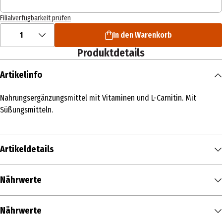
Filialverfügbarkeit prüfen
1
In den Warenkorb
Produktdetails
Artikelinfo
Nahrungsergänzungsmittel mit Vitaminen und L-Carnitin. Mit
Süßungsmitteln.
Artikeldetails
Inhalt
Nährwerte
175 ml
Nährwerte je
100 g
Produkttyp
Nährwerte