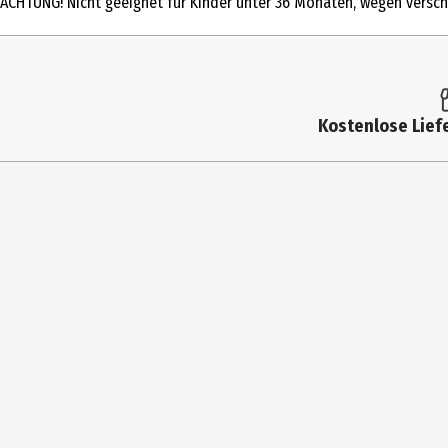
ACHTUNG! Nicht geeignet für Kinder unter 36 Monaten, wegen verschl
Artikelnummer des Herstellers
Strichstärke
Farbe
Kostenlose Liefe
Hersteller
Herstelleradresse
Kontaktmöglichkeit