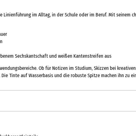
zise Linienführung im Alltag, in der Schule oder im Beruf. Mit seinem 
auer
en
arbenem Sechskantschaft und weißen Kantenstreifen aus
 Anwendungsbereiche. Ob für Notizen im Studium, Skizzen bei kreativ
ld. Die Tinte auf Wasserbasis und die robuste Spitze machen ihn zu ei
1 Stk.
Fineliner