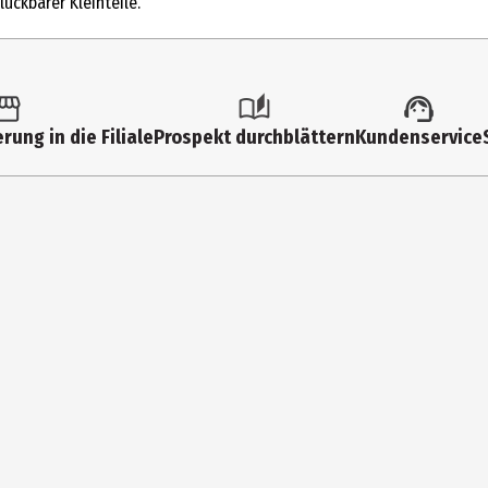
uckbarer Kleinteile.
88/32
0.4 mm
blau
rung in die Filiale
Prospekt durchblättern
Kundenservice
Stabilo International GmbH, Vertriebsbüro Deutschland
Schwanweg 1, 90562 Heroldsberg
info@stabilo.com