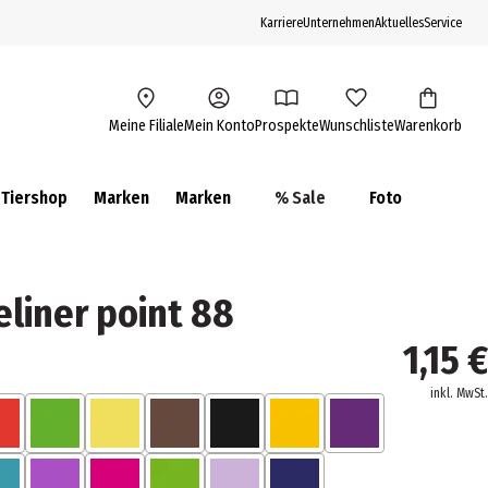
Karriere
Unternehmen
Aktuelles
Service
Meine Filiale
Mein Konto
Prospekte
Wunschliste
Warenkorb
Tiershop
Marken
Marken
% Sale
Foto
eliner point 88
1,15 €
inkl. MwSt.