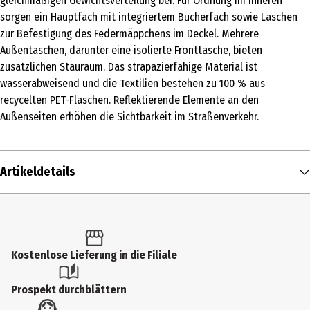
gleichmäßigen Gewichtsverteilung bei. Für Ordnung im Inneren
sorgen ein Hauptfach mit integriertem Bücherfach sowie Laschen
zur Befestigung des Federmäppchens im Deckel. Mehrere
Außentaschen, darunter eine isolierte Fronttasche, bieten
zusätzlichen Stauraum. Das strapazierfähige Material ist
wasserabweisend und die Textilien bestehen zu 100 % aus
recycelten PET-Flaschen. Reflektierende Elemente an den
Außenseiten erhöhen die Sichtbarkeit im Straßenverkehr.
Artikeldetails
Inhalt
1 Stk.
Produkttyp
Kostenlose Lieferung in die Filiale
Schulranzen
Prospekt durchblättern
Artikelnummer des Herstellers