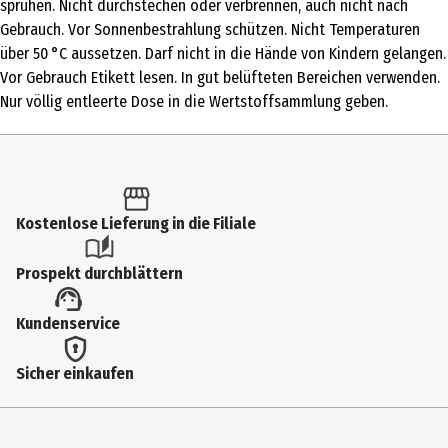
sprühen. Nicht durchstechen oder verbrennen, auch nicht nach
Acid*Isobutane*Parfum*Panthenol*Phenoxyethanol*Caprylyl
Gebrauch. Vor Sonnenbestrahlung schützen. Nicht Temperaturen
Glycol*Citric Acid*Linalool*Limonene*Benzyl
über 50 °C aussetzen. Darf nicht in die Hände von Kindern gelangen.
Alcohol*Citronellol*Geraniol*Pantolactone
Vor Gebrauch Etikett lesen. In gut belüfteten Bereichen verwenden.
Anwendungshinweis
Nur völlig entleerte Dose in die Wertstoffsammlung geben.
DER SYOSS-STYLIST EMPFIEHLT: Vor Gebrauch gut schütteln und
Ventil nach unten halten. Eine Hand voll Schaum entnehmen und
im feuchten Haar verteilen. Föhnwärme verstärkt den Effekt. Haare
nach Wunsch stylen. Nicht ausspülen.
Kostenlose Lieferung in die Filiale
Geschenkverpackung
Nein
Prospekt durchblättern
Hersteller
Kundenservice
Schwarzkopf&Henkel GmbH
Herstelleradresse
Sicher einkaufen
D-40191 Düsseldorf
Kontaktmöglichkeit