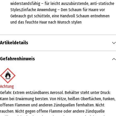
widerstandsfähig – für leicht auszubürstende, anti-statische
Styles,Einfache Anwendung – Den Schaum für Haare vor
Gebrauch gut schütteln, eine Handvoll Schaum entnehmen
und das feuchte Haar nach Wunsch stylen
Artikeldetails
Inhalt
Gefahrenhinweis
250 ml
Produkttyp
Haarspülung & Conditioner
Achtung
Inhaltsstoffe
Gefahr. Extrem entzündbares Aerosol. Behälter steht unter Druck:
Kann bei Erwärmung bersten. Von Hitze, heißen Oberflächen, Funken,
Aqua*Alcohol denat.*Butane*Propane*VP/VA
offenen Flammen und anderen Zündquellen fernhalten. Nicht
Copolymer*Polyquaternium-11*Sodium Benzoate*Cetrimonium
rauchen. Nicht gegen offene Flamme oder andere Zündquelle
Chloride*Lactic