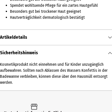
Spendet wohltuende Pflege für ein zartes Hautgefühl
Besonders gut bei trockener Haut geeignet
Hautverträglichkeit dermatologisch bestätigt
Artikeldetails
Inhalt
Sicherheitshinweis
54 g
Kosmetikprodukt nicht einnehmen und für Kinder unzugänglich
Altersfreigabe
aufbewahren. Sollten nach Ablassen des Wassers Konfettis in der
FSK 6
Badewanne verbleiben, können diese über den Hausmüll entsorgt
werden.
Produkttyp
Badesalze
Dermatologisch getestet
Ja