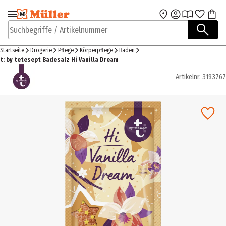
Zur Navigation
Zum Hauptinhalt
springen
springen
Suchbegriffe / Artikelnummer
Startseite
Drogerie
Pflege
Körperpflege
Baden
t: by tetesept Badesalz Hi Vanilla Dream
Artikelnr.
3193767