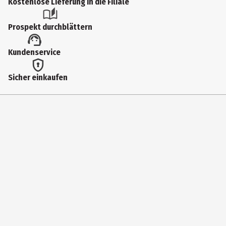
Kostenlose Lieferung in die Filiale
Einsatzbereich
Prospekt durchblättern
Baden
Hauttyp
Kundenservice
trockene Haut
Sicher einkaufen
Inhaltsstoffe
Maris Sal, Sucrose, Parfum, Oryza Sativa Starch, Magnesium
Carbonate, Brassica Campestris Seed Oil, CI 77492, Shellac,
Solanum Tuberosum Starch, Cl 16185, CI 47005, Tetramethyl
Acetyloctahydronaphthalenes, Denatonium Benzoate
Produkteigenschaft
pflegend|reinigend|duftend
Anwendungshinweis
Gib das Badesalz in das einlaufende Badewasser, um
Wannenverfärbungen zu vermeiden. Bade 10-20 Minuten bei 35-