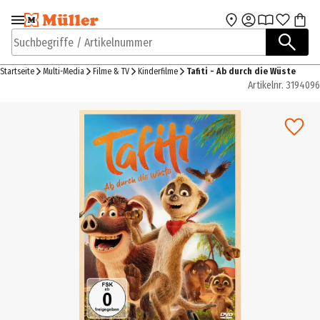
Zur Navigation
Zum Hauptinhalt
springen
springen
Suchbegriffe / Artikelnummer
Startseite
Multi-Media
Filme & TV
Kinderfilme
Tafiti - Ab durch die Wüste
Artikelnr.
3194096