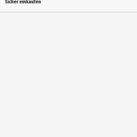
Sicher einkaufen
0
Hauptgenre
Kinder|Animationsfilm|Unterhaltung
Laufzeit in min (gesamt)
77
Medium
DVD
Produktionsland
Deutschland
Regisseur
Nina Wels
Special Edition
Nein