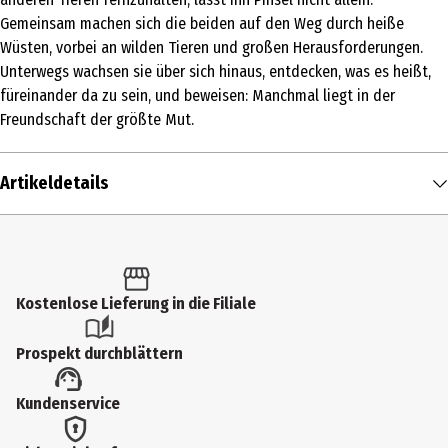
Gemeinsam machen sich die beiden auf den Weg durch heiße
Wüsten, vorbei an wilden Tieren und großen Herausforderungen.
Unterwegs wachsen sie über sich hinaus, entdecken, was es heißt,
füreinander da zu sein, und beweisen: Manchmal liegt in der
Freundschaft der größte Mut.
Artikeldetails
Inhalt
1 Stk.
Produkttyp
Kostenlose Lieferung in die Filiale
Multimedia
Prospekt durchblättern
Bildformat
Kundenservice
1851|169
Anzahl Bonusdiscs