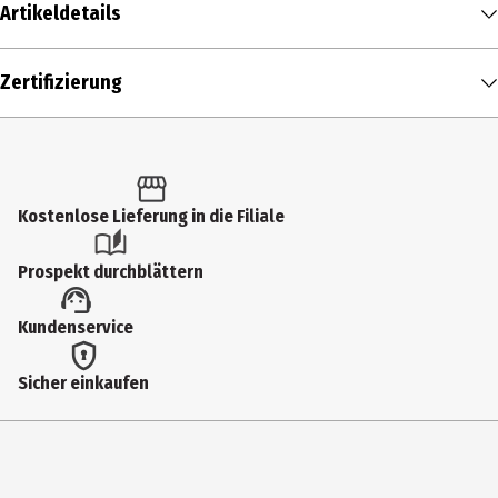
Artikeldetails
Inhalt
Zertifizierung
200 ml
Produkttyp
Gesichtswasser
Kostenlose Lieferung in die Filiale
Einsatzbereich
Reinigung
Prospekt durchblättern
Dermatologisch getestet
Kundenservice
Ja
Hauttyp
Sicher einkaufen
alle Hauttypen
Inhaltsstoffe
AQUA, BETAINE, CUCUMIS SATIVUS FRUIT EXTRACT*, GLYCERIN,