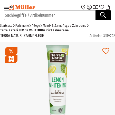
Zur Navigation
Zum Hauptinhalt
springen
springen
Suchbegriffe / Artikelnummer
Startseite
Parfümerie
Pflege
Mund- & Zahnpflege
Zahncreme
Terra Naturi LEMON WHITENING 7in1 Zahncreme
TERRA NATURI ZAHNPFLEGE
Artikelnr.
3159702