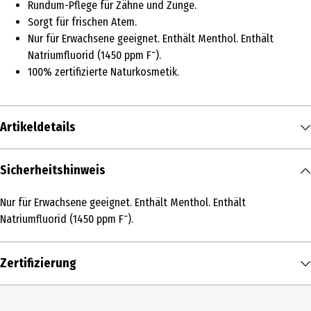
Rundum-Pflege für Zähne und Zunge.
Sorgt für frischen Atem.
Nur für Erwachsene geeignet. Enthält Menthol. Enthält
Natriumfluorid (1450 ppm F־).
100% zertifizierte Naturkosmetik.
Artikeldetails
Inhalt
Sicherheitshinweis
75 ml
Nur für Erwachsene geeignet. Enthält Menthol. Enthält
Produkttyp
Natriumfluorid (1450 ppm F־).
Zahncreme
Inhaltsstoffe
Zertifizierung
Aqua, Glycerin, Hydrated Silica, Xylitol, Betaine, Xanthan Gum, Sod
Coco-Sulfate, Sodium Fluoride, Menthol, Citrus Limon Peel Extract*