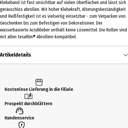
Klebeband ist fast unsichtbar auf vielen Oberflächen und lässt sich
geräuschlos abrollen. Mit hoher Klebekraft, Alterungsbeständigkeit
und Reißfestigkeit ist es vielseitig einsetzbar - zum Verpacken von
Geschenken bis zum Befestigen von Dekorationen. Der
wasserbasierte Acrylkleber enthält keine Lösemittel. Die Rollen sind
mit allen tesafilm® Abrollern kompatibel.
Artikeldetails
Inhalt
1 Stk.
Produkttyp
Kostenlose Lieferung in die Filiale
Kleber
Prospekt durchblättern
Hersteller
Kundenservice
Tesa SE
Herstelleradresse