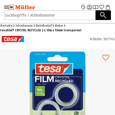
Zur Navigation
Zum Hauptinhalt
springen
springen
Suchbegriffe / Artikelnummer
Startseite
Schreibwaren
Bastelbedarf
Kleber
tesafilm® CRYSTAL RECYCLED 2 x 10m x 19mm transparent
Artikelnr.
3017143