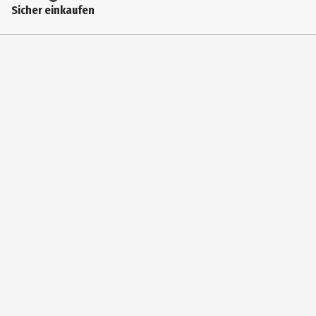
Sicher einkaufen
Hugo - Kirchberg - Str. 1 ,22848 Norderstedt
Kontaktmöglichkeit
www.tesa.com