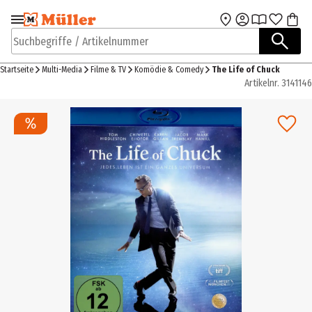
Zur Navigation
Zum Hauptinhalt
springen
springen
Suchbegriffe / Artikelnummer
Startseite
Multi-Media
Filme & TV
Komödie & Comedy
The Life of Chuck
Artikelnr.
3141146