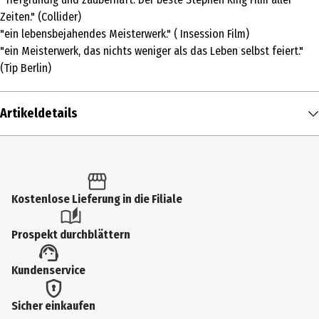
Zeiten." (Collider)
"ein lebensbejahendes Meisterwerk." ( Insession Film)
"ein Meisterwerk, das nichts weniger als das Leben selbst feiert."
(Tip Berlin)
Artikeldetails
Inhalt
1 Stk.
Altersfreigabe
Kostenlose Lieferung in die Filiale
FSK 12
Prospekt durchblättern
Produkttyp
Kundenservice
Multimedia
Bildformat
Sicher einkaufen