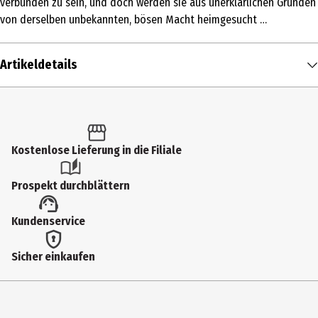
verbunden zu sein, und doch werden sie aus unerklärlichen Gründen
von derselben unbekannten, bösen Macht heimgesucht …
Artikeldetails
Inhalt
1 Stk.
Altersfreigabe
Kostenlose Lieferung in die Filiale
16
Prospekt durchblättern
Produkttyp
Kundenservice
Multimedia
Bildformat
Sicher einkaufen
1851|169
Anzahl Bonusdiscs