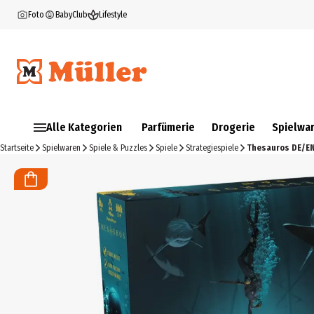
Foto
BabyClub
Lifestyle
Alle Kategorien
Parfümerie
Drogerie
Spielwa
Startseite
Spielwaren
Spiele & Puzzles
Spiele
Strategiespiele
Thesauros DE/E