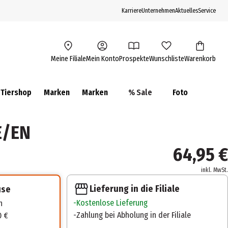
Karriere
Unternehmen
Aktuelles
Service
Meine Filiale
Mein Konto
Prospekte
Wunschliste
Warenkorb
Tiershop
Marken
Marken
% Sale
Foto
E/EN
64,95 €
inkl. MwSt.
Lieferung in die Filiale
use
Kostenlose Lieferung
n
Zahlung bei Abholung in der Filiale
0 €