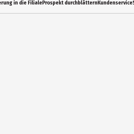
rung in die Filiale
Prospekt durchblättern
Kundenservice
14 Jahre
SM002
JoeKas World GmbH
Katzentaler Str. 1a 74834 Elzta
https://shop.joekas-world.de/