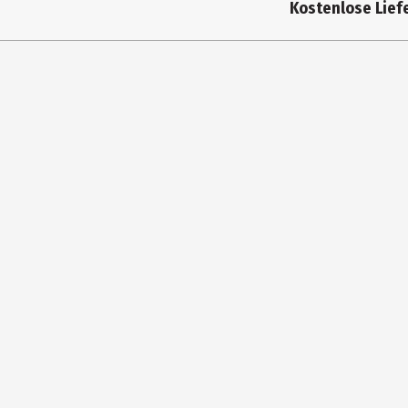
Kostenlose Liefe
Altersempfehlung ab
Artikelnummer des Herstellers
Hersteller
Herstelleradresse
Kontaktmöglichkeit