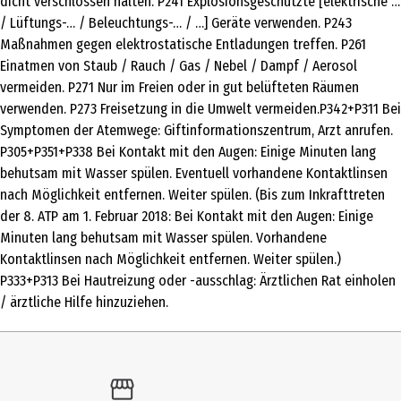
dicht verschlossen halten. P241 Explosionsgeschützte [elektrische …
GLYCOL, TETRAMETHYL ACETYLOCTAHYDRONAPHTHALENES,
/ Lüftungs-… / Beleuchtungs-… / …] Geräte verwenden. P243
HEXAMETHYLINDANOPYRAN, LINALYL ACETATE, CITRUS AURANTIUM
Maßnahmen gegen elektrostatische Entladungen treffen. P261
BERGAMIA (BERGAMOT) PEEL OIL, LINALOOL, LIMONENE, ETHYLHEXYL
Einatmen von Staub / Rauch / Gas / Nebel / Dampf / Aerosol
METHOXYCINNAMATE, POGOSTEMON CABLIN OIL, ACETYL CEDRENE,
vermeiden. P271 Nur im Freien oder in gut belüfteten Räumen
CITRUS AURANTIUM PEEL OIL, ETHYLHEXYL SALICYLATE, BUTYL
verwenden. P273 Freisetzung in die Umwelt vermeiden.P342+P311 Bei
METHOXYDIBENZOYLMETHANE, PINENE, LAVANDULA OIL/EXTRACT,
Symptomen der Atemwege: Giftinformationszentrum, Arzt anrufen.
CITRAL, ROSE KETONES, BETA-CARYOPHYLLENE, COUMARIN, GERANYL
P305+P351+P338 Bei Kontakt mit den Augen: Einige Minuten lang
ACETATE, TERPINEOL, TERPINOLENE, CI 60730 (EXT. VIOLET 2), CI
behutsam mit Wasser spülen. Eventuell vorhandene Kontaktlinsen
42090 (BLUE 1), CI 17200 (RED 33)
nach Möglichkeit entfernen. Weiter spülen. (Bis zum Inkrafttreten
Zielgruppe
der 8. ATP am 1. Februar 2018: Bei Kontakt mit den Augen: Einige
Herren
Minuten lang behutsam mit Wasser spülen. Vorhandene
Kontaktlinsen nach Möglichkeit entfernen. Weiter spülen.)
Basisnote
P333+P313 Bei Hautreizung oder -ausschlag: Ärztlichen Rat einholen
Zedernholz, Ambra
/ ärztliche Hilfe hinzuziehen.
Herznote
Gewürzmix, Patschuli
Kopfnote