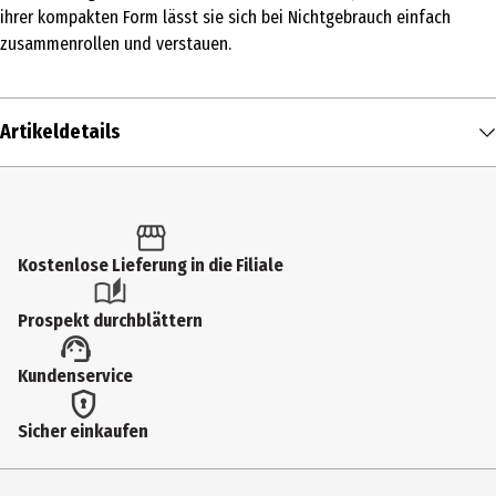
ihrer kompakten Form lässt sie sich bei Nichtgebrauch einfach
zusammenrollen und verstauen.
Artikeldetails
Inhalt
1 Stk.
Produkttyp
Kostenlose Lieferung in die Filiale
Hundebetten & Decken
Prospekt durchblättern
Breite
Kundenservice
50 cm
Farbe
Sicher einkaufen
Hellgrau
Länge