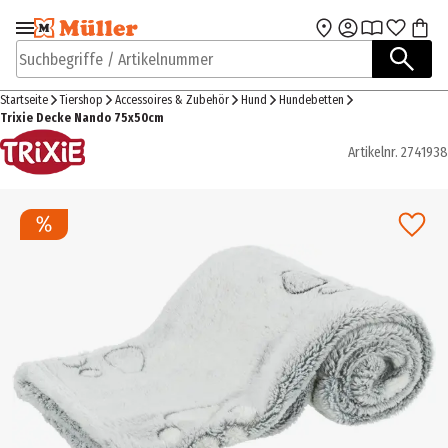
Zur Navigation
Zum Hauptinhalt
springen
springen
Suchbegriffe / Artikelnummer
Startseite
Tiershop
Accessoires & Zubehör
Hund
Hundebetten
Trixie Decke Nando 75x50cm
Artikelnr.
2741938