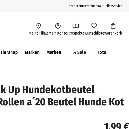
Karriere
Unternehmen
Aktuelles
Service
Meine Filiale
Mein Konto
Prospekte
Wunschliste
Warenkorb
Tiershop
Marken
Marken
% Sale
Foto
ick Up Hundekotbeutel
Rollen a´20 Beutel Hunde Kot
1,99 €