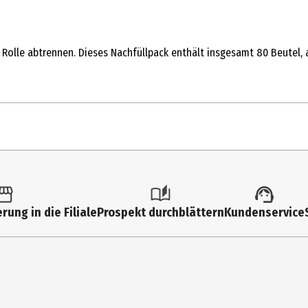
olle abtrennen. Dieses Nachfüllpack enthält insgesamt 80 Beutel, auf
4 Stk.
Kotbeutel & Taschen
rung in die Filiale
Prospekt durchblättern
Kundenservice
Hund
TRIXIE Heimtierbedarf GmbH&Co. KG
Industriestraße 32, 24963 Tarp
www.trixie.de