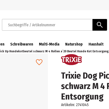
Zur Navigation springen
Zum Hauptinhalt springen
Suchbegriffe / Artikelnummer
ren
Schreibwaren
Multi-Media
Naturshop
Haushalt
Pick Up Hundekotbeutel schwarz M 4 Rollen a´20 Beutel Hunde Kot Entsorgung
Trixie Dog P
schwarz M 4 
Entsorgung
Artikelnr.
2741045