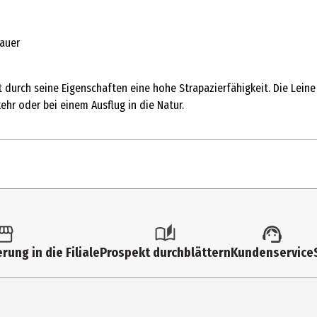
dauer
durch seine Eigenschaften eine hohe Strapazierfähigkeit. Die Leine 
hr oder bei einem Ausflug in die Natur.
1 Stk.
Hundeleinen
rung in die Filiale
Prospekt durchblättern
Kundenservice
2.5 cm
Dunkelbraun