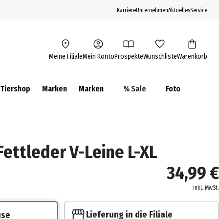
Karriere
Unternehmen
Aktuelles
Service
Meine Filiale
Mein Konto
Prospekte
Wunschliste
Warenkorb
Tiershop
Marken
Marken
% Sale
Foto
 Fettleder V-Leine L-XL
34,99 €
inkl. MwSt.
Lieferung in die Filiale
use