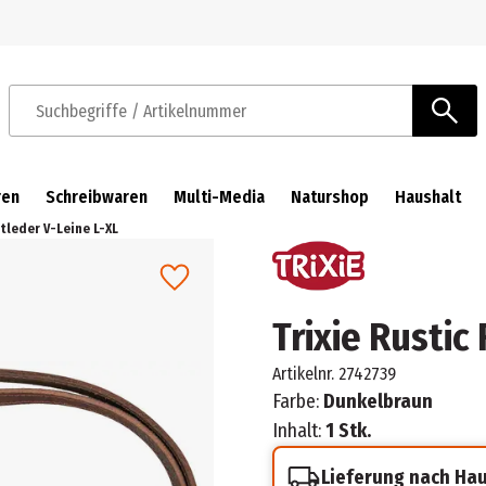
Zur Navigation springen
Zum Hauptinhalt springen
Suchbegriffe / Artikelnummer
ren
Schreibwaren
Multi-Media
Naturshop
Haushalt
ttleder V-Leine L-XL
Trixie Rustic
Artikelnr.
2742739
Farbe:
Dunkelbraun
Inhalt:
1 Stk.
Lieferung nach Ha